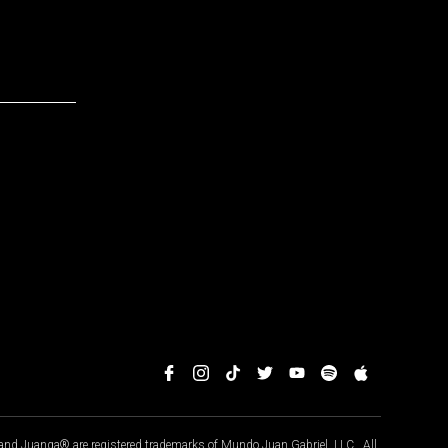
nd Juanga® are registered trademarks of Mundo Juan Gabriel, LLC. All