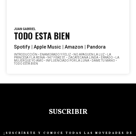
JUAN GABRIEL
TODO ESTA BIEN
Spotify |
Apple Music |
Amazon |
Pandora
INTRODUCCIÓN • ENAMORADO Y FELIZ • NO APAGUEN LA LUZ • LA
PRINCESA Y LA REINA • 947 FISKE ST. • ZACATECANA LINDA • ERRADO • LA
MUJER QUE YO AMO • INFLUENCIADO POR LA LUNA • DAME TU MANO •
TODO ESTÁ BIEN
SUSCRIBIR
¡SUSCRÍBETE Y CONOCE TODAS LAS NOVEDADES DE