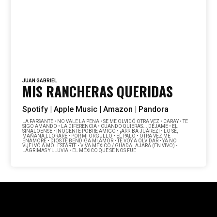
JUAN GABRIEL
MIS RANCHERAS QUERIDAS
Spotify |
Apple Music |
Amazon |
Pandora
LA FARSANTE • NO VALE LA PENA • SE ME OLVIDÓ OTRA VEZ • CARAY • TE
SIGO AMANDO • LA DIFERENCIA • CUANDO QUIERAS... DÉJAME • EL
SINALOENSE • INOCENTE POBRE AMIGO • ¡ARRIBA JUÁREZ! • LO SÉ,
MAÑANA LLORARÉ • POR MI ORGULLO • EL PALO • OTRA VEZ ME
ENAMORÉ • DIOS TE BENDIGA MI AMOR • TE VOY A OLVIDAR • YA NO
VUELVO A MOLESTARTE • VIVA MÉXICO / GUADALAJARA (EN VIVO) •
LÁGRIMAS Y LLUVIA • EL MÉXICO QUE SE NOS FUE