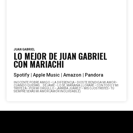
JUAN GABRIEL
LO MEJOR DE JUAN GABRIEL
CON MARIACHI
Spotify |
Apple Music |
Amazon |
Pandora
INOCENTE POBRE AMIGO • LA DIFERENCIA • DIOS TE BENDIGA MI AMOR •
CUANDO QUIERAS... DÉJAME • LO SÉ, MAÑANA LLORARÉ • CON TODO Y MI
TRISTEZA • POR MI ORGULLO • ¡ARRIBA JUÁREZ! • MIS OJOS TRISTES • TÚ
SIEMPRE SERÁS MI AMOR (AMOR INOLVIDABLE)