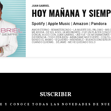
JUAN GABRIEL
HOY MAÑANA Y SIEM
Spotify |
Apple Music |
Amazon |
Pandora
AMOR ETERNO - REMASTERIZADO • LA MUERTE DEL PALOMO • MIS OJO
ME AYUDA • DE SOL A SOL (A MIS PADRES) • FUE UN PLACER CONOC
DÚRCAL A DÚO CON JUAN GABRIEL • ASÍ FUE • DE MI ENAMÓRATE •
DIFERENCIA • TODO ESTÁ BIEN • ABRÁZAME MUY FUERTE • CON TU 
SIENDO EL MISMO • SI QUIERES • INSENSIBLE • BUENOS DÍAS SEÑOR
CUANDO QUIERAS... DÉJAME • ME HE QUEDADO SOLO
SUSCRIBIR
TE Y CONOCE TODAS LAS NOVEDADES DE NUE