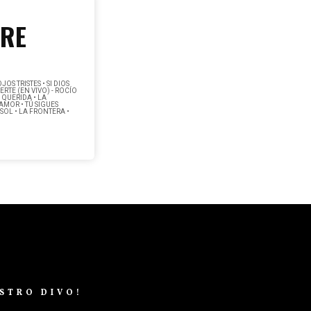
PRE
S TRISTES • SI DIOS
ERTE (EN VIVO) - ROCÍO
 QUERIDA • LA
AMOR • TÚ SIGUES
 SOL • LA FRONTERA •
STRO DIVO!