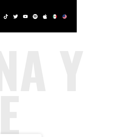
NA Y
E