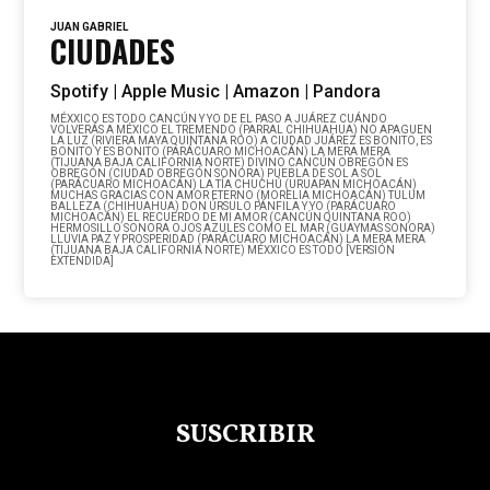
JUAN GABRIEL
CIUDADES
Spotify |
Apple Music |
Amazon |
Pandora
MÉXXICO ES TODO CANCÚN Y YO DE EL PASO A JUÁREZ CUÁNDO
VOLVERÁS A MÉXICO EL TREMENDO (PARRAL CHIHUAHUA) NO APAGUEN
LA LUZ (RIVIERA MAYA QUINTANA ROO) A CIUDAD JUÁREZ ES BONITO, ES
BONITO Y ES BONITO (PARÁCUARO MICHOACÁN) LA MERA MERA
(TIJUANA BAJA CALIFORNIA NORTE) DIVINO CANCÚN OBREGÓN ES
OBREGÓN (CIUDAD OBREGÓN SONORA) PUEBLA DE SOL A SOL
(PARÁCUARO MICHOACÁN) LA TÍA CHUCHÚ (URUAPAN MICHOACÁN)
MUCHAS GRACIAS CON AMOR ETERNO (MORELIA MICHOACÁN) TULUM
BALLEZA (CHIHUAHUA) DON ÚRSULO PÁNFILA Y YO (PARÁCUARO
MICHOACÁN) EL RECUERDO DE MI AMOR (CANCÚN QUINTANA ROO)
HERMOSILLO SONORA OJOS AZULES COMO EL MAR (GUAYMAS SONORA)
LLUVIA PAZ Y PROSPERIDAD (PARÁCUARO MICHOACÁN) LA MERA MERA
(TIJUANA BAJA CALIFORNIA NORTE) MÉXXICO ES TODO [VERSIÓN
EXTENDIDA]
SUSCRIBIR