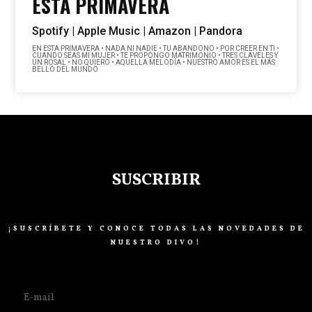
ESTA PRIMAVERA
Spotify |
Apple Music |
Amazon |
Pandora
EN ESTA PRIMAVERA • NADA NI NADIE • TU ABANDONO • POR CREER EN TI •
CUANDO SEAS MI MUJER • TE PROPONGO MATRIMONIO • TRES CLAVELES Y
UN ROSAL • NO QUIERO • AQUELLA MELODÍA • NUESTRO AMOR ES EL MÁS
BELLO DEL MUNDO
SUSCRIBIR
¡SUSCRÍBETE Y CONOCE TODAS LAS NOVEDADES DE
NUESTRO DIVO!