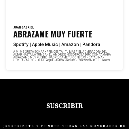
JUAN GABRIEL
ABRAZAME MUY FUERTE
Spotify |
Apple Music |
Amazon |
Pandora
A MI ME GUSTA SOÑAR • PRINCESITA • TU MÁS FIEL ADMIRADOR • DEL
ALTAR HASTA LA TUMBA • EL AMOR DE NOSOTROS A DÚO CON TAMARA •
ABRÁZAME MUY FUERTE • PADRE, DAME TU CONSEJO • CATALINA •
OLVIDAR NO SE • HE ME AQUÍ • AMOR PROPIO • ESTOS SON RECUERDOS
SUSCRIBIR
¡SUSCRÍBETE Y CONOCE TODAS LAS NOVEDADES DE