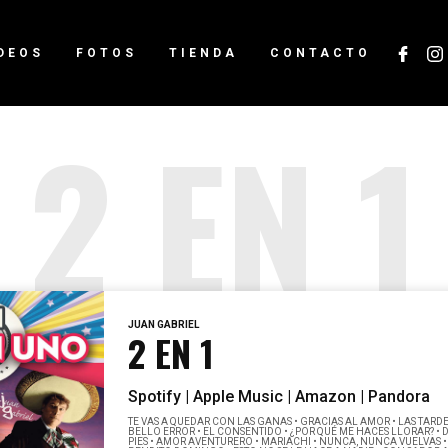
DEOS
FOTOS
TIENDA
CONTACTO
2 EN 1
JUAN GABRIEL
2 EN 1
Spotify |
Apple Music |
Amazon |
Pandora
TE VAS A QUEDAR CON LAS GANAS • GRACIAS AL AMOR • LAS TARDE
BELLO ERROR • EL CONSENTIDO • ¿POR QUÉ ME HACES LLORAR? • 
PIES • AMOR AVENTURERO • MARIACHI • NUNCA, NUNCA VUELVAS 