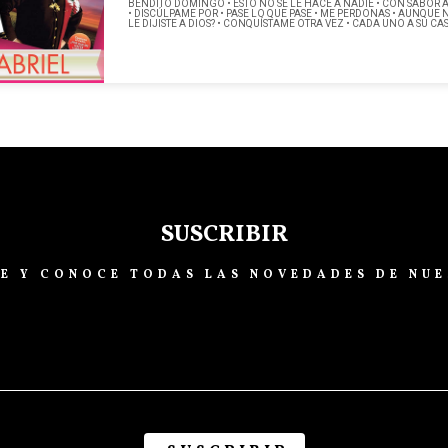
BENDITO DOMINGO • ESTO NO SE LE HACE A NADIE • CON SABOR A 
• DISCÚLPAME POR • PASE LO QUE PASE • ME PERDONAS • AUNQUE 
LE DIJISTE A DIOS? • CONQUÍSTAME OTRA VEZ • CADA UNO A SU C
SUSCRIBIR
TE Y CONOCE TODAS LAS NOVEDADES DE NUE