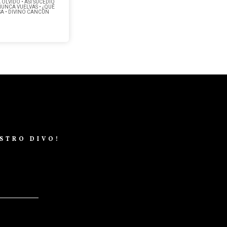
OLVIDO • ASÍ SUCEDIÓ
NUNCA VUELVAS • ¿QUÉ
ASA • DIVINO CANCÚN
STRO DIVO!