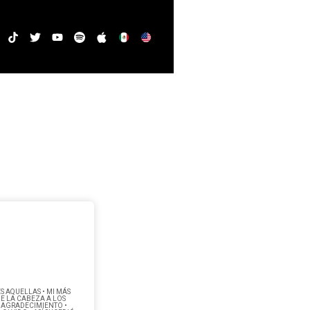
S AQUELLAS • MI MÁS
DE LA CABEZA A LOS
• AGRADECIMIENTO •