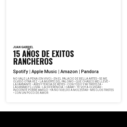
JUAN GABRIEL
15 AÑOS DE EXITOS
RANCHEROS
Spotify |
Apple Music |
Amazon |
Pandora
NO VALE LA PENA (EN VIVO) - EN EL PALACIO DE BELLA ARTES • SE ME
OLVIDÓ OTRA VEZ • LA MUERTE DEL PALOMO • QUE CHASCO ME LLEVÉ •
LA FARSANTE • ASES Y TERCIA DE REYES • CON TODO Y MI TRISTEZA •
LÁGRIMAS Y LLUVIA • LA DIFERENCIA • CARAY • TE VOY A OLVIDAR •
INOCENTE POBRE AMIGO • YA NO VUELVO A MOLESTAR • MIS OJOS TRISTES
• CON UN POCO DE AMOR